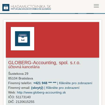
Toggl
navig
GLOBERG-Accounting, spol. s.r.o.
účtovná kancelária
Šustekova 29
85104
Bratislava
Firemný telefón:
+421 948 *** ***
| Klikněte pro zobrazení
Firemný email:
(skrytý)
| Klikněte pro zobrazení
Web:
http://www.globerg-accounting.sk
IČO:
51173140
DIČ:
2120615255